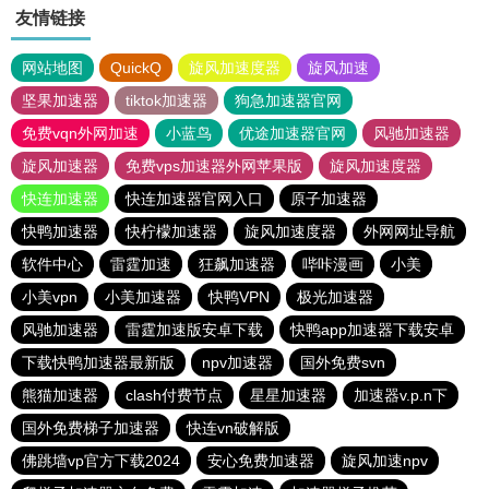
友情链接
网站地图
QuickQ
旋风加速度器
旋风加速
坚果加速器
tiktok加速器
狗急加速器官网
免费vqn外网加速
小蓝鸟
优途加速器官网
风驰加速器
旋风加速器
免费vps加速器外网苹果版
旋风加速度器
快连加速器
快连加速器官网入口
原子加速器
快鸭加速器
快柠檬加速器
旋风加速度器
外网网址导航
软件中心
雷霆加速
狂飙加速器
哔咔漫画
小美
小美vpn
小美加速器
快鸭VPN
极光加速器
风驰加速器
雷霆加速版安卓下载
快鸭app加速器下载安卓
下载快鸭加速器最新版
npv加速器
国外免费svn
熊猫加速器
clash付费节点
星星加速器
加速器v.p.n下
国外免费梯子加速器
快连vn破解版
佛跳墙vp官方下载2024
安心免费加速器
旋风加速npv