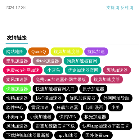
2024-12-28
支持
[0]
反对
[0]
友情链接
网站地图
QuickQ
旋风加速度器
旋风加速
坚果加速器
tiktok加速器
狗急加速器官网
免费vqn外网加速
小蓝鸟
优途加速器官网
风驰加速器
旋风加速器
免费vps加速器外网苹果版
旋风加速度器
快连加速器
快连加速器官网入口
原子加速器
快鸭加速器
快柠檬加速器
旋风加速度器
外网网址导航
软件中心
雷霆加速
狂飙加速器
哔咔漫画
小美
小美vpn
小美加速器
快鸭VPN
极光加速器
风驰加速器
雷霆加速版安卓下载
快鸭app加速器下载安卓
下载快鸭加速器最新版
npv加速器
国外免费svn