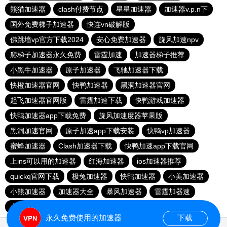
熊猫加速器
clash付费节点
星星加速器
加速器v.p.n下
国外免费梯子加速器
快连vn破解版
佛跳墙vp官方下载2024
安心免费加速器
旋风加速npv
爬梯子加速器永久免费
雷霆加速
加速器梯子推荐
小黑牛加速器
原子加速器
飞驰加速器下载
快橙加速器官网
快鸭加速器
黑洞加速器官网
起飞加速器官网版
雷霆加速下载
快鸭游戏加速器
快鸭加速器app下载免费
旋风加速度器苹果版
黑洞加速官网
原子加速app下载安装
快鸭vp加速器
蜜蜂加速器
Clash加速器下载
快鸭加速app下载官网
上ins可以用的加速器
红海加速器
ios加速器推荐
quickq官网下载
极兔加速器
快鸭加速器
小美加速器
小熊加速器
加速器大全
暴风加速器
雷霆加器速
火箭加速器
永久免费使用的加速器
下载