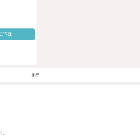
PC下载
排行
利。