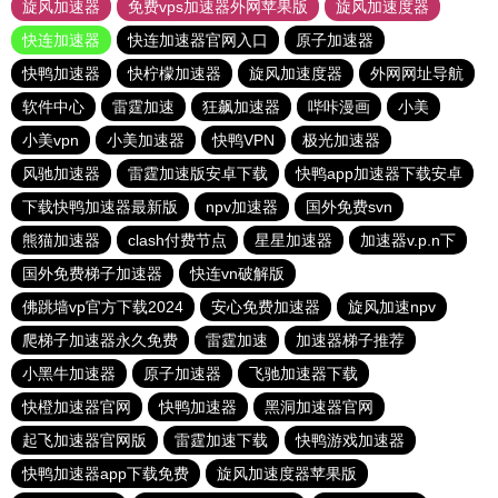
旋风加速器
免费vps加速器外网苹果版
旋风加速度器
快连加速器
快连加速器官网入口
原子加速器
快鸭加速器
快柠檬加速器
旋风加速度器
外网网址导航
软件中心
雷霆加速
狂飙加速器
哔咔漫画
小美
小美vpn
小美加速器
快鸭VPN
极光加速器
风驰加速器
雷霆加速版安卓下载
快鸭app加速器下载安卓
下载快鸭加速器最新版
npv加速器
国外免费svn
熊猫加速器
clash付费节点
星星加速器
加速器v.p.n下
国外免费梯子加速器
快连vn破解版
佛跳墙vp官方下载2024
安心免费加速器
旋风加速npv
爬梯子加速器永久免费
雷霆加速
加速器梯子推荐
小黑牛加速器
原子加速器
飞驰加速器下载
快橙加速器官网
快鸭加速器
黑洞加速器官网
起飞加速器官网版
雷霆加速下载
快鸭游戏加速器
快鸭加速器app下载免费
旋风加速度器苹果版