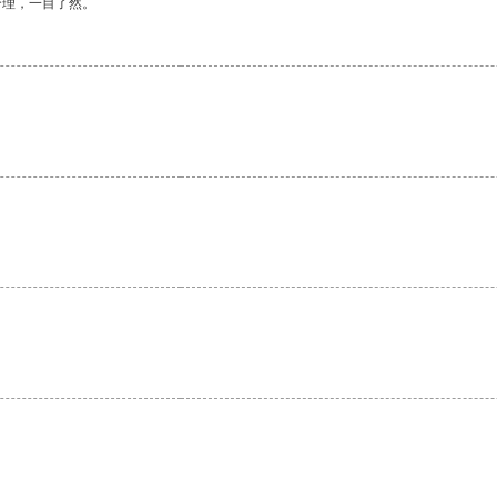
合理，一目了然。