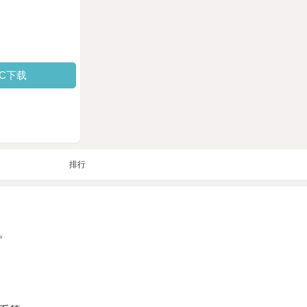
PC下载
排行
。