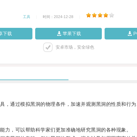
工具
|
时间：2024-12-28
|
卓下载
苹果下载
安卓市场，安全绿色
，通过模拟黑洞的物理条件，加速并观测黑洞的性质和行为
能力，可以帮助科学家们更加准确地研究黑洞的各种现象。