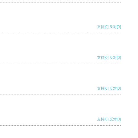
支持
[0]
反对
[0]
支持
[0]
反对
[0]
支持
[0]
反对
[0]
支持
[0]
反对
[0]