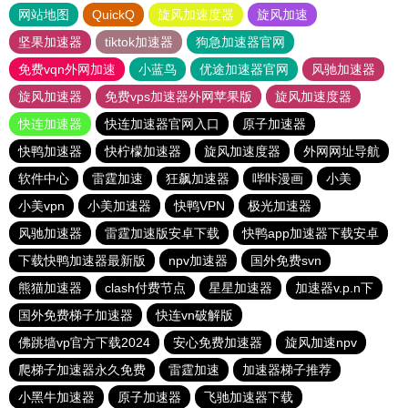
网站地图
QuickQ
旋风加速度器
旋风加速
坚果加速器
tiktok加速器
狗急加速器官网
免费vqn外网加速
小蓝鸟
优途加速器官网
风驰加速器
旋风加速器
免费vps加速器外网苹果版
旋风加速度器
快连加速器
快连加速器官网入口
原子加速器
快鸭加速器
快柠檬加速器
旋风加速度器
外网网址导航
软件中心
雷霆加速
狂飙加速器
哔咔漫画
小美
小美vpn
小美加速器
快鸭VPN
极光加速器
风驰加速器
雷霆加速版安卓下载
快鸭app加速器下载安卓
下载快鸭加速器最新版
npv加速器
国外免费svn
熊猫加速器
clash付费节点
星星加速器
加速器v.p.n下
国外免费梯子加速器
快连vn破解版
佛跳墙vp官方下载2024
安心免费加速器
旋风加速npv
爬梯子加速器永久免费
雷霆加速
加速器梯子推荐
小黑牛加速器
原子加速器
飞驰加速器下载