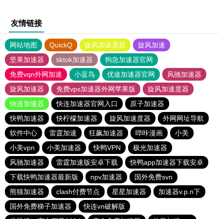
友情链接
网站地图
QuickQ
旋风加速度器
旋风加速
坚果加速器
tiktok加速器
狗急加速器官网
免费vqn外网加速
小蓝鸟
优途加速器官网
风驰加速器
旋风加速器
免费vps加速器外网苹果版
旋风加速度器
快连加速器
快连加速器官网入口
原子加速器
快鸭加速器
快柠檬加速器
旋风加速度器
外网网址导航
软件中心
雷霆加速
狂飙加速器
哔咔漫画
小美
小美vpn
小美加速器
快鸭VPN
极光加速器
风驰加速器
雷霆加速版安卓下载
快鸭app加速器下载安卓
下载快鸭加速器最新版
npv加速器
国外免费svn
熊猫加速器
clash付费节点
星星加速器
加速器v.p.n下
国外免费梯子加速器
快连vn破解版