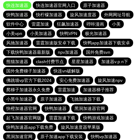
快连加速器
快连加速器官网入口
原子加速器
快鸭加速器
快柠檬加速器
旋风加速度器
外网网址导航
软件中心
雷霆加速
狂飙加速器
哔咔漫画
小美
小美vpn
小美加速器
快鸭VPN
极光加速器
风驰加速器
雷霆加速版安卓下载
快鸭app加速器下载安卓
下载快鸭加速器最新版
npv加速器
国外免费svn
熊猫加速器
clash付费节点
星星加速器
加速器v.p.n下
国外免费梯子加速器
快连vn破解版
佛跳墙vp官方下载2024
安心免费加速器
旋风加速npv
爬梯子加速器永久免费
雷霆加速
加速器梯子推荐
小黑牛加速器
原子加速器
飞驰加速器下载
快橙加速器官网
快鸭加速器
黑洞加速器官网
起飞加速器官网版
雷霆加速下载
快鸭游戏加速器
快鸭加速器app下载免费
旋风加速度器苹果版
黑洞加速官网
原子加速app下载安装
快鸭vp加速器