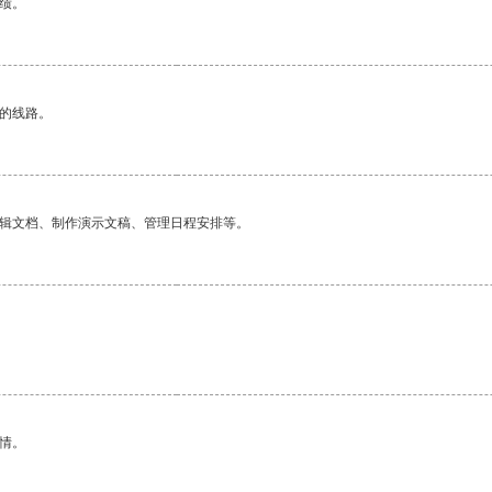
绩。
区的线路。
编辑文档、制作演示文稿、管理日程安排等。
情。