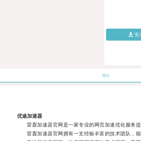
安
简介
优途加速器
雷轰加速器官网是一家专业的网页加速优化服务提
雷轰加速器官网拥有一支经验丰富的技术团队，能