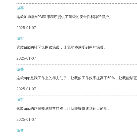
游客
这款加速器VPM应用程序提供了顶级的安全性和隐私保护。
2025-01-07
游客
这款app的社区氛围很温馨，让我能够感受到家的温暖。
2025-01-07
游客
这款app是我工作上的得力助手，让我的工作效率提高了50%，让我能够
2025-01-07
游客
这款app的路线规划非常精准，让我能够快速到达目的地。
2025-01-07
游客