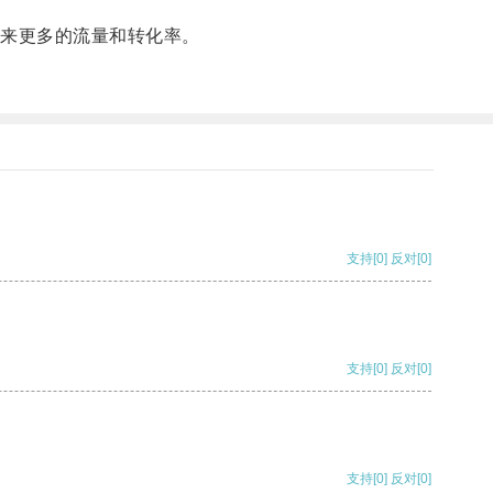
来更多的流量和转化率。
支持
[0]
反对
[0]
支持
[0]
反对
[0]
支持
[0]
反对
[0]