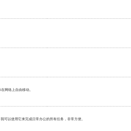
你在网络上自由移动。
。我可以使用它来完成日常办公的所有任务，非常方便。