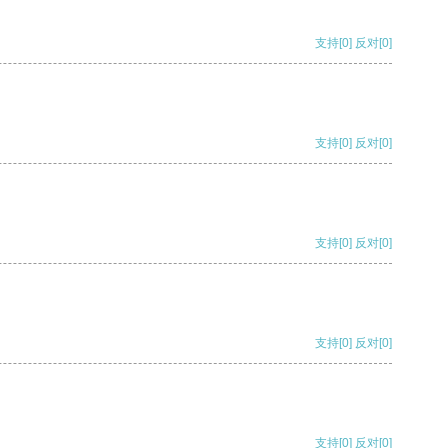
支持
[0]
反对
[0]
支持
[0]
反对
[0]
支持
[0]
反对
[0]
支持
[0]
反对
[0]
支持
[0]
反对
[0]