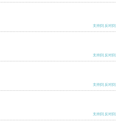
支持
[0]
反对
[0]
支持
[0]
反对
[0]
支持
[0]
反对
[0]
支持
[0]
反对
[0]