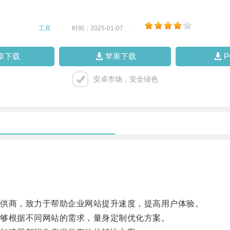
工具
|
时间：2025-01-07
|
卓下载
苹果下载
安卓市场，安全绿色
供商，致力于帮助企业网站提升速度，提高用户体验。
够根据不同网站的需求，量身定制优化方案。