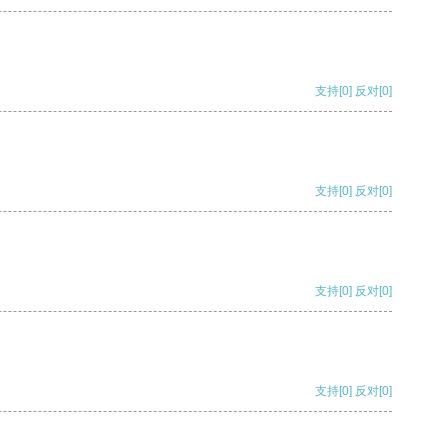
支持
[0]
反对
[0]
支持
[0]
反对
[0]
支持
[0]
反对
[0]
支持
[0]
反对
[0]