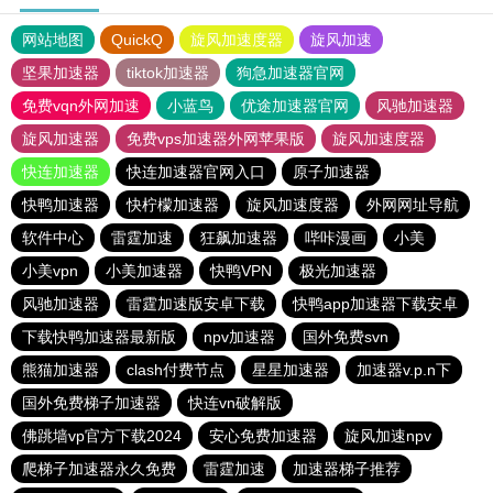
网站地图
QuickQ
旋风加速度器
旋风加速
坚果加速器
tiktok加速器
狗急加速器官网
免费vqn外网加速
小蓝鸟
优途加速器官网
风驰加速器
旋风加速器
免费vps加速器外网苹果版
旋风加速度器
快连加速器
快连加速器官网入口
原子加速器
快鸭加速器
快柠檬加速器
旋风加速度器
外网网址导航
软件中心
雷霆加速
狂飙加速器
哔咔漫画
小美
小美vpn
小美加速器
快鸭VPN
极光加速器
风驰加速器
雷霆加速版安卓下载
快鸭app加速器下载安卓
下载快鸭加速器最新版
npv加速器
国外免费svn
熊猫加速器
clash付费节点
星星加速器
加速器v.p.n下
国外免费梯子加速器
快连vn破解版
佛跳墙vp官方下载2024
安心免费加速器
旋风加速npv
爬梯子加速器永久免费
雷霆加速
加速器梯子推荐