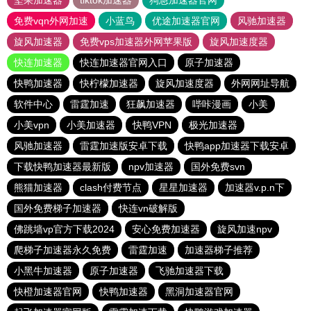
坚果加速器
tiktok加速器
狗急加速器官网
免费vqn外网加速
小蓝鸟
优途加速器官网
风驰加速器
旋风加速器
免费vps加速器外网苹果版
旋风加速度器
快连加速器
快连加速器官网入口
原子加速器
快鸭加速器
快柠檬加速器
旋风加速度器
外网网址导航
软件中心
雷霆加速
狂飙加速器
哔咔漫画
小美
小美vpn
小美加速器
快鸭VPN
极光加速器
风驰加速器
雷霆加速版安卓下载
快鸭app加速器下载安卓
下载快鸭加速器最新版
npv加速器
国外免费svn
熊猫加速器
clash付费节点
星星加速器
加速器v.p.n下
国外免费梯子加速器
快连vn破解版
佛跳墙vp官方下载2024
安心免费加速器
旋风加速npv
爬梯子加速器永久免费
雷霆加速
加速器梯子推荐
小黑牛加速器
原子加速器
飞驰加速器下载
快橙加速器官网
快鸭加速器
黑洞加速器官网