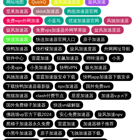
网站地图
QuickQ
旋风加速度器
旋风加速
坚果加速器
tiktok加速器
狗急加速器官网
免费vqn外网加速
小蓝鸟
优途加速器官网
风驰加速器
旋风加速器
免费vps加速器外网苹果版
旋风加速度器
快连加速器
快连加速器官网入口
原子加速器
快鸭加速器
快柠檬加速器
旋风加速度器
外网网址导航
软件中心
雷霆加速
狂飙加速器
哔咔漫画
小美
小美vpn
小美加速器
快鸭VPN
极光加速器
风驰加速器
雷霆加速版安卓下载
快鸭app加速器下载安卓
下载快鸭加速器最新版
npv加速器
国外免费svn
熊猫加速器
clash付费节点
星星加速器
加速器v.p.n下
国外免费梯子加速器
快连vn破解版
佛跳墙vp官方下载2024
安心免费加速器
旋风加速npv
爬梯子加速器永久免费
雷霆加速
加速器梯子推荐
小黑牛加速器
原子加速器
飞驰加速器下载